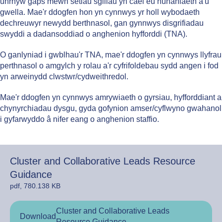
unrhyw gaps mewn setiau sgiliau yn cael eu hunaniaeth a'u
gwella. Mae'r ddogfen hon yn cynnwys yr holl wybodaeth
dechreuwyr newydd berthnasol, gan gynnwys disgrifiadau
swyddi a dadansoddiad o anghenion hyfforddi (TNA).
O ganlyniad i gwblhau'r TNA, mae'r ddogfen yn cynnwys llyfrau
perthnasol o amgylch y rolau a'r cyfrifoldebau sydd angen i fod
yn arweinydd clwstwr/cydweithredol.
Mae'r ddogfen yn cynnwys amrywiaeth o gyrsiau, hyfforddiant a
chynyrchiadau dysgu, gyda gofynion amser/cyflwyno gwahanol
i gyfarwyddo â nifer eang o anghenion staffio.
Cluster and Collaborative Leads Resource
Guidance
pdf, 780.138 KB
Cluster and Collaborative Leads
Download
Resource Guidance