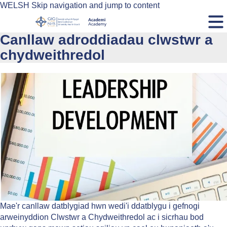
WELSH Skip navigation and jump to content
Canllaw adroddiadau clwstwr a
chydweithredol
Mae'r canllaw datblygiad hwn wedi'i ddatblygu i gefnogi
arweinyddion Clwstwr a Chydweithredol ac i sicrhau bod